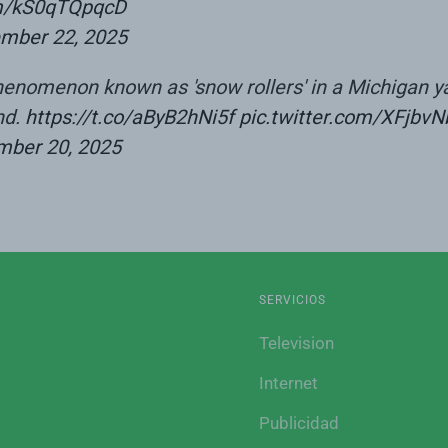
om/kS0qTQpqcD
mber 22, 2025
nomenon known as 'snow rollers' in a Michigan yar
nd.
https://t.co/aByB2hNi5f
pic.twitter.com/XFjbvN
ber 20, 2025
SERVICIOS
Television
Internet
Publicidad