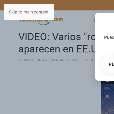
MEDIOS
SERVICIOS
Skip to main content
INICIO
GA
VIDEO: Varios "rollo
Pued
aparecen en EE.UU.
ESCRITO POR ACTUALIDAD.RT.COM EL
27 DICIEMBRE 20
P