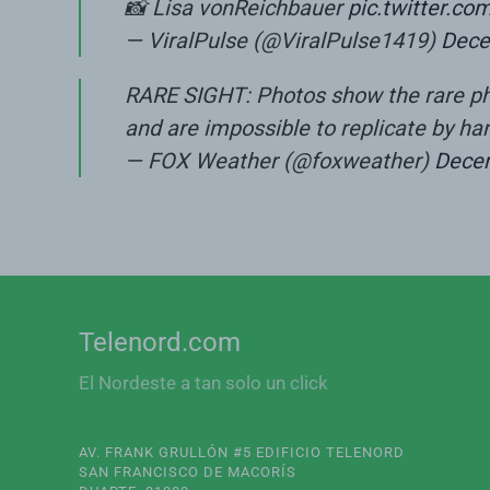
📸 Lisa vonReichbauer
pic.twitter.c
— ViralPulse (@ViralPulse1419)
Dece
RARE SIGHT: Photos show the rare phe
and are impossible to replicate by ha
— FOX Weather (@foxweather)
Decem
Telenord.com
El Nordeste a tan solo un click
AV. FRANK GRULLÓN #5 EDIFICIO TELENORD
SAN FRANCISCO DE MACORÍS