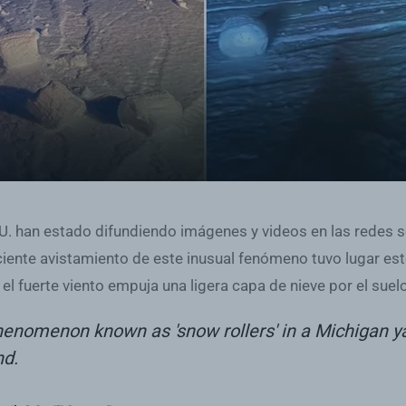
U. han estado difundiendo imágenes y videos en las redes so
eciente avistamiento de este inusual fenómeno tuvo lugar es
l fuerte viento empuja una ligera capa de nieve por el suelo
nomenon known as 'snow rollers' in a Michigan yar
nd.