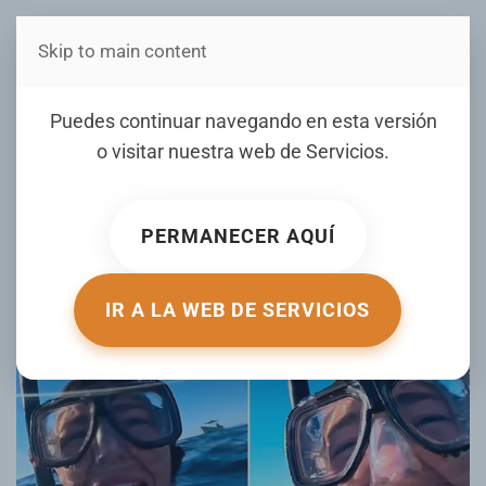
Skip to main content
Estás en Telenord Medios
VIDEO: Una mujer se
Puedes continuar navegando en esta versión
emociona hasta las
o visitar nuestra web de
Servicios
.
lágrimas al llevarse una
sorpresa en el océano
PERMANECER AQUÍ
ESCRITO POR ACTUALIDAD.RT.COM EL
29 DICIEMBRE 2025
.
PUBLICADO EN
DE TODO UN POCO
.
IR A LA WEB DE SERVICIOS