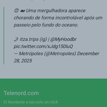
😍 🐋 Uma mergulhadora aparece
chorando de forma incontrolável após um
passeio pelo fundo do oceano.
🤳 itza.trips (ig) |
@MyHoodbr
pic.twitter.com/xJdg150IuQ
— Metrópoles (@Metropoles)
December
28, 2025
Telenord.com
El Nordeste a tan solo un click