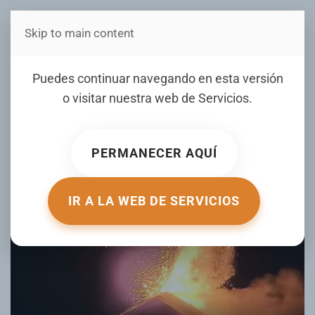
Skip to main content
Estás en Telenord Medios
VIDEO: Volcán de Fuego
Puedes continuar navegando en esta versión
ilumina la noche en
o visitar nuestra web de
Servicios
.
Guatemala
PERMANECER AQUÍ
ESCRITO POR ACTUALIDAD.RT.COM EL
20 ENERO 2026
.
PUBLICADO EN
DE TODO UN POCO
.
IR A LA WEB DE SERVICIOS