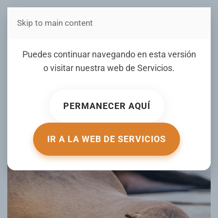
Skip to main content
Estás en Telenord Medios
Un hombre acaricia un lobo
Puedes continuar navegando en esta versión
marino en una playa y
o visitar nuestra web de
Servicios
.
desata la indignación de
los turistas
PERMANECER AQUÍ
ESCRITO POR ACTUALIDAD.RT.COM EL
29 ENERO 2026
.
PUBLICADO EN
DE TODO UN POCO
.
IR A LA WEB DE SERVICIOS