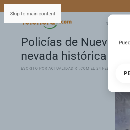
MEDIOS
SERVICIOS
Skip to main content
INICIO
GA
Policías de Nueva Yor
Pued
nevada histórica (VI
ESCRITO POR ACTUALIDAD.RT.COM EL
24 FEBRERO 202
P