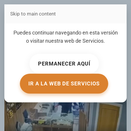
Skip to main content
Estás en Telenord Medios
Machetes vs. escoba: robo
Puedes continuar navegando en esta versión
'de película' en una joyería a
o visitar nuestra web de
Servicios
.
plena luz del día (VIDEOS)
PERMANECER AQUÍ
ESCRITO POR ACTUALIDAD.RT.COM EL
28 FEBRERO 2026
.
PUBLICADO EN
DE TODO UN POCO
.
IR A LA WEB DE SERVICIOS