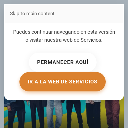
Skip to main content
Estás en Telenord Medios
Maroon 5 llegará a Altos de
Puedes continuar navegando en esta versión
Chavón en mayo
o visitar nuestra web de
Servicios
.
ESCRITO POR MASVIP.COM EL
03 MARZO 2026
. PUBLICADO EN
FARANDULA
.
PERMANECER AQUÍ
IR A LA WEB DE SERVICIOS