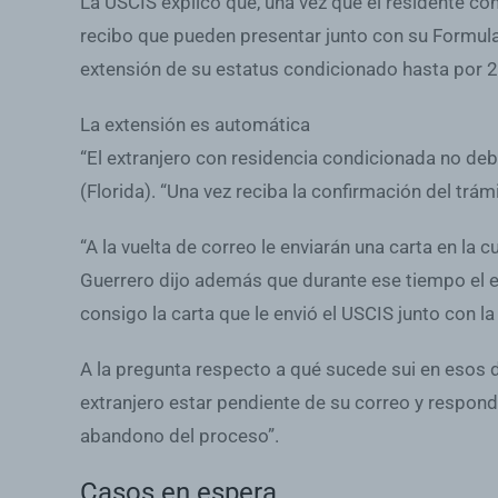
La USCIS explicó que, una vez que el residente con
recibo que pueden presentar junto con su Formula
extensión de su estatus condicionado hasta por 
La extensión es automática
“El extranjero con residencia condicionada no deb
(Florida). “Una vez reciba la confirmación del trámi
“A la vuelta de correo le enviarán una carta en la cu
Guerrero dijo además que durante ese tiempo el e
consigo la carta que le envió el USCIS junto con la 
A la pregunta respecto a qué sucede sui en esos d
extranjero estar pendiente de su correo y respond
abandono del proceso”.
Casos en espera