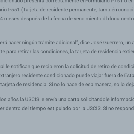
dicionado presenta correctamente el Formulario I-751 o el F
rio I-551 (Tarjeta de residente permanente, también conoc
24 meses después de la fecha de vencimiento dl documento
erá hacer ningún trámite adicional”, dice José Guerrero, u
te para retirar las condiciones, la tarjeta de residencia exti
al le notifican que recibieron la solicitud de retiro de condic
xtranjero residente condicionado puede viajar fuera de Est
tarjeta de residencia. Si no lo hace de esa manera, no lo deja
os años la USCIS le envía una carta solicitándole informació
er dentro del tiempo estipulado por la USCIS. Si no respond