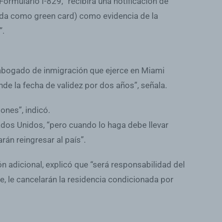
ormulario I-829, “recibirá una notificación de
ida como green card) como evidencia de la
”.
n abogado de inmigración que ejerce en Miami
ende la fecha de validez por dos años”, señala.
iones”, indicó.
ados Unidos, “pero cuando lo haga debe llevar
rán reingresar al país”.
n adicional, explicó que “será responsabilidad del
e, le cancelarán la residencia condicionada por