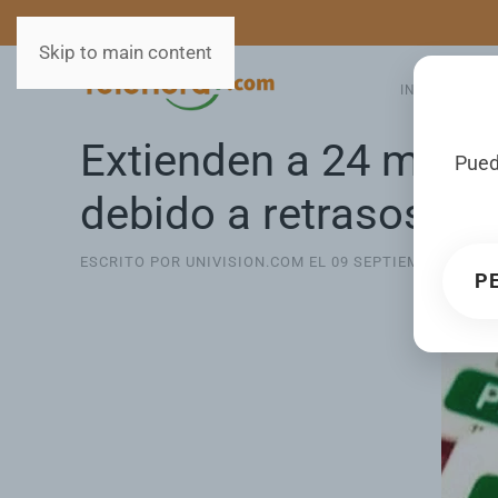
MEDIOS
SERVICIOS
Skip to main content
INICIO
GA
Extienden a 24 meses
Pued
debido a retrasos bu
ESCRITO POR UNIVISION.COM EL
09 SEPTIEMBRE 2021
.
P