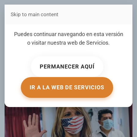
Skip to main content
Estás en Telenord Medios
Mayoría de quienes pidan
Puedes continuar navegando en esta versión
ahora la ciudadanía no
o visitar nuestra web de
Servicios
.
votará en noviembre de
2022
PERMANECER AQUÍ
ESCRITO POR UNIVISION.COM EL
08 NOVIEMBRE 2021
.
PUBLICADO EN
MIGRACIÓN AL DÍA
.
IR A LA WEB DE SERVICIOS