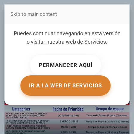
Skip to main content
Estás en Telenord Medios
Boletín de visas mes de
Puedes continuar navegando en esta versión
Noviembre 2024
o visitar nuestra web de
Servicios
.
ESCRITO POR AGUEDA VARGAS EL
18 NOVIEMBRE 2024
.
PUBLICADO EN
MIGRACIÓN AL DÍA
.
PERMANECER AQUÍ
IR A LA WEB DE SERVICIOS