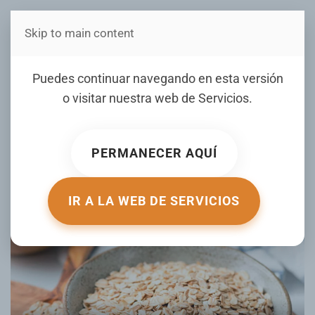
Skip to main content
Estás en Telenord Medios
30 días con avena: los
Puedes continuar navegando en esta versión
cambios reales que tu
o visitar nuestra web de
Servicios
.
cuerpo empieza a sentir
PERMANECER AQUÍ
ESCRITO POR ELDIA.COM.DO EL
08 OCTUBRE 2025
.
PUBLICADO EN
MUJER DE HOY
.
IR A LA WEB DE SERVICIOS