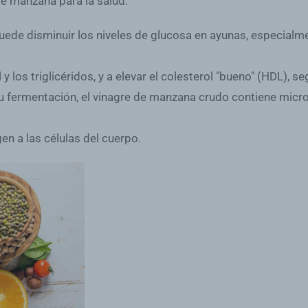
de manzana para la salud:
 puede
disminuir los niveles de glucosa
en ayunas, especialme
y los triglicéridos, y
a elevar el colesterol "bueno" (HDL)
, s
su fermentación, el vinagre de manzana crudo contiene micr
en a las células del cuerpo
.