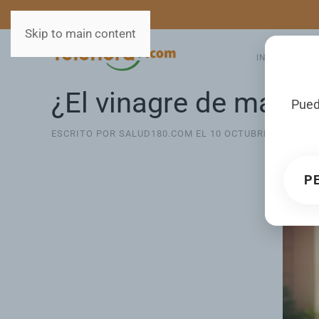
MEDIOS
SERVICIOS
Skip to main content
INICIO
GA
¿El vinagre de manza
Pued
ESCRITO POR SALUD180.COM EL
10 OCTUBRE 2025
. PU
P