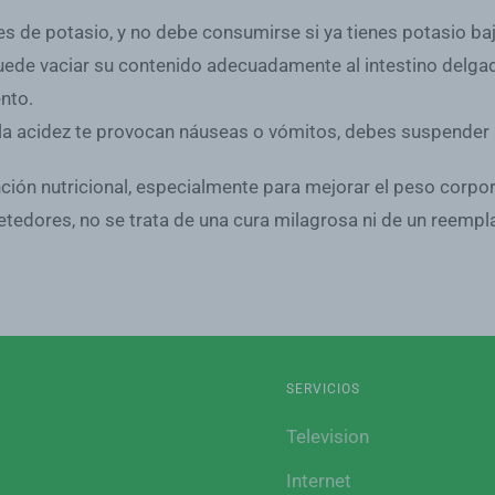
es de potasio,
y no debe consumirse si ya tienes potasio baj
ede vaciar su contenido adecuadamente al intestino delga
nto.
o la acidez te provocan náuseas o vómitos, debes suspender 
ción nutricional, especialmente para mejorar el peso corpo
dores, no se trata de una cura milagrosa ni de un reemplazo
SERVICIOS
Television
Internet