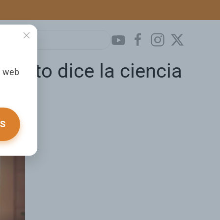
 Esto dice la ciencia
a web
OS