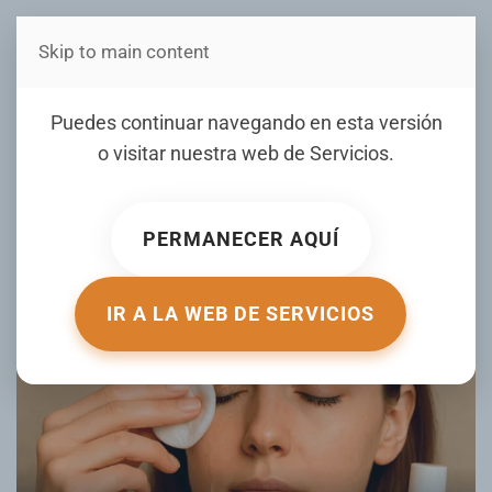
Skip to main content
Estás en Telenord Medios
Purpurina pegada a tu piel:
Puedes continuar navegando en esta versión
así puedes retirarla sin
o visitar nuestra web de
Servicios
.
esfuerzo
PERMANECER AQUÍ
ESCRITO POR MEJORCONSALUD.AS.COM EL
07 DICIEMBRE
2025
. PUBLICADO EN
MUJER DE HOY
.
IR A LA WEB DE SERVICIOS