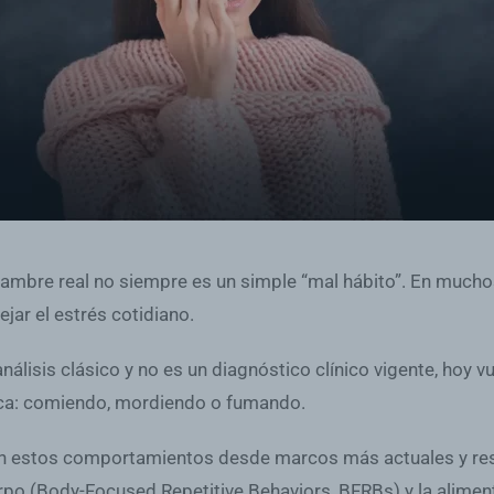
hambre real no siempre es un simple “mal hábito”. En much
jar el estrés cotidiano.
nálisis clásico y no es un diagnóstico clínico vigente, hoy 
oca: comiendo, mordiendo o fumando.
en estos comportamientos desde marcos más actuales y res
rpo (Body-Focused Repetitive Behaviors, BFRBs) y la alim