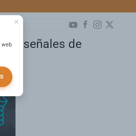
 ser señales de
a web
OS