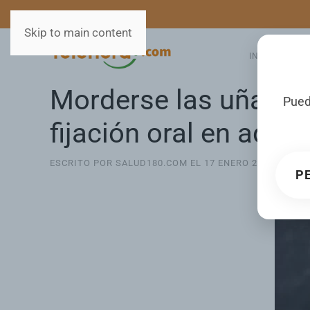
MEDIOS
SERVICIOS
Skip to main content
INICIO
GA
Morderse las uñas o
Pued
fijación oral en adult
ESCRITO POR SALUD180.COM EL
17 ENERO 2026
. PUBL
P