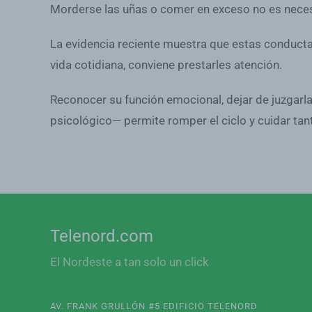
Morderse las uñas o comer en exceso no es necesa
La evidencia reciente muestra que estas conducta
vida cotidiana, conviene prestarles atención.
Reconocer su función emocional, dejar de juzgar
psicológico— permite romper el ciclo y cuidar tant
Telenord.com
El Nordeste a tan solo un click
AV. FRANK GRULLÓN #5 EDIFICIO TELENORD