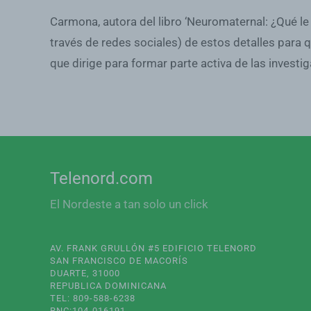
Carmona, autora del libro ‘Neuromaternal: ¿Qué le
través de redes sociales) de estos detalles para
que dirige para formar parte activa de las investi
Telenord.com
El Nordeste a tan solo un click
AV. FRANK GRULLÓN #5 EDIFICIO TELENORD
SAN FRANCISCO DE MACORÍS
DUARTE, 31000
REPUBLICA DOMINICANA
TEL: 809-588-6238
RNC:104-016191