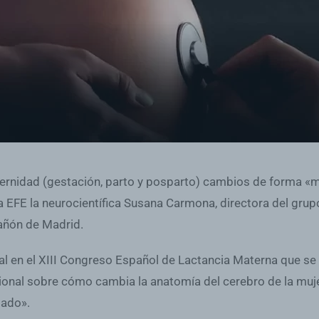
aternidad (gestación, parto y posparto) cambios de forma «
a EFE la neurocientífica Susana Carmona, directora del grupo
rañón de Madrid.
l en el XIII Congreso Español de Lactancia Materna que se c
cional sobre cómo cambia la anatomía del cerebro de la muje
gado».