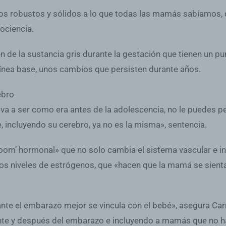
os robustos y sólidos a lo que todas las mamás sabíamos, 
ociencia.
 de la sustancia gris durante la gestación que tienen un pu
a línea base, unos cambios que persisten durante años.
ebro
lva a ser como era antes de la adolescencia, no le puedes 
, incluyendo su cerebro, ya no es la misma», sentencia.
boom’ hormonal» que no solo cambia el sistema vascular e i
os niveles de estrógenos, que «hacen que la mamá se sienta 
te el embarazo mejor se vincula con el bebé», asegura Car
ante y después del embarazo e incluyendo a mamás que no ha