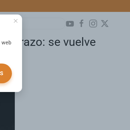
embarazo: se vuelve
a web
OS