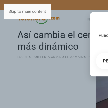
MEDIOS
SERVICIOS
Skip to main content
INICIO
GA
Así cambia el cerebr
Pued
más dinámico
ESCRITO POR ELDIA.COM.DO EL
09 MARZO 2026
. PUBL
P