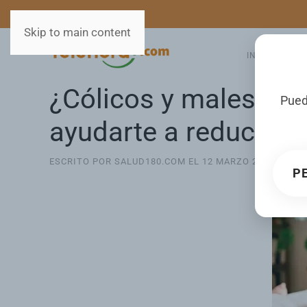
MEDIOS
SERVICIOS
Skip to main content
INICIO
GA
¿Cólicos y malestar
Pued
ayudarte a reducirlo
ESCRITO POR SALUD180.COM EL
12 MARZO 2026
. PUBL
P