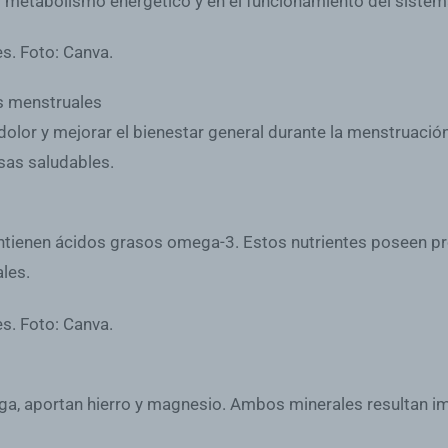
el metabolismo energético y en el funcionamiento del sistem
os menstruales
dolor y mejorar el bienestar general durante la menstruación
sas saludables.
ntienen ácidos grasos omega-3. Estos nutrientes poseen pro
les.
ga, aportan hierro y magnesio. Ambos minerales resultan im