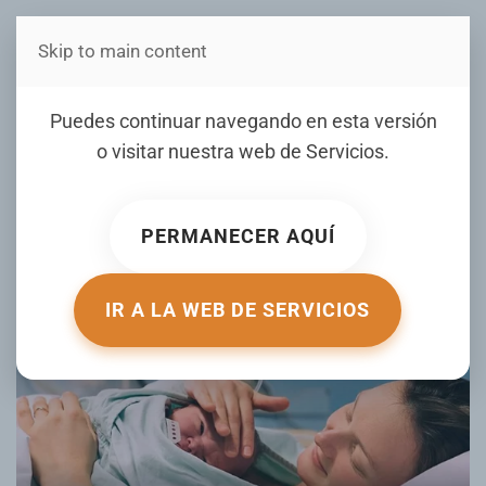
Skip to main content
Estás en Telenord Medios
Cómo identificar a tiempo
Puedes continuar navegando en esta versión
complicaciones durante el
o visitar nuestra web de
Servicios
.
posparto
PERMANECER AQUÍ
ESCRITO POR ELDIA.COM.DO EL
16 MARZO 2026
. PUBLICADO
EN
MUJER DE HOY
.
IR A LA WEB DE SERVICIOS