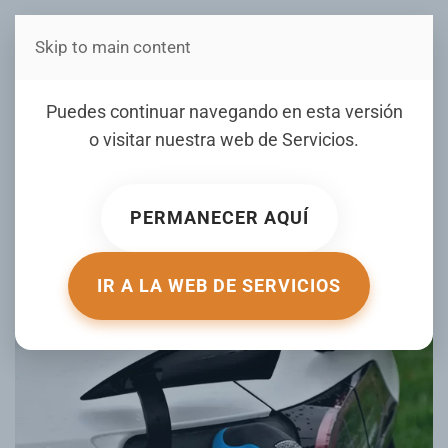
Skip to main content
Estás en Telenord Medios
Te están mintiendo: un
Puedes continuar navegando en esta versión
estudio revela cuánto
o visitar nuestra web de
Servicios
.
duran en realidad la batería
de los coches eléctricos
PERMANECER AQUÍ
ESCRITO POR HIPERTEXTUAL.COM EL
21 NOVIEMBRE 2025
.
PUBLICADO EN
TECNOLOGÍA
.
IR A LA WEB DE SERVICIOS