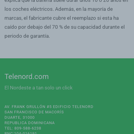
explica que la batería suele durar unos 10 o 20 años en
los coches eléctricos. Además, en la mayoría de
marcas, el fabricante cubre el reemplazo si esta ha
caído por debajo del 70 % de su capacidad durante el
periodo de garantía.
Telenord.com
El Nordeste a tan solo un click
AV. FRANK GRULLÓN #5 EDIFICIO TELENORD
SAN FRANCISCO DE MACORÍS
DUARTE, 31000
REPUBLICA DOMINICANA
TEL: 809-588-6238
RNC:104-016191