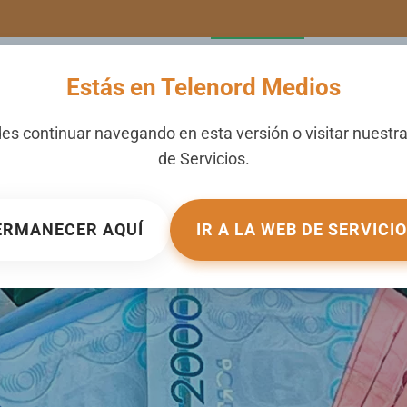
LERIA
NOTICIAS
CANALES
SECCIONES
NOSOTROS
Estás en Telenord Medios
pero familias siguen sin 
es continuar navegando en esta versión o visitar nuestr
de
Servicios
.
perto
ICADO EN
TU DINERO
.
ERMANECER AQUÍ
IR A LA WEB DE SERVICI