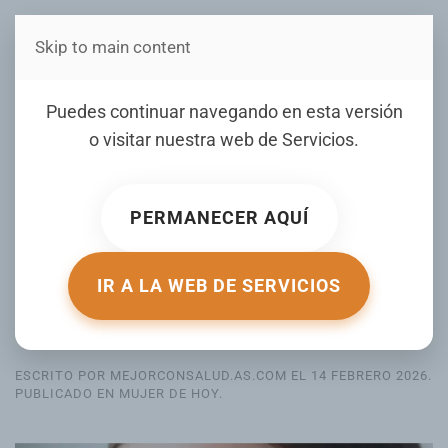
Skip to main content
Estás en Telenord Medios
Puedes continuar navegando en esta versión
Secciones
o visitar nuestra web de
Servicios
.
PERMANECER AQUÍ
"Sleepy eyes makeup": cómo usar
IR A LA WEB DE SERVICIOS
esta tendencia del maquillaje sin
errores
ESCRITO POR MEJORCONSALUD.AS.COM EL
14 FEBRERO 2026
.
PUBLICADO EN
MUJER DE HOY
.