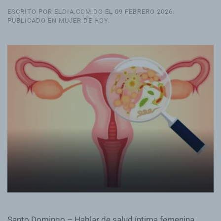
ESCRITO POR ELDIA.COM.DO EL
09 FEBRERO 2026
.
PUBLICADO EN
MUJER DE HOY
.
Santo Domingo.– Hablar de salud íntima femenina