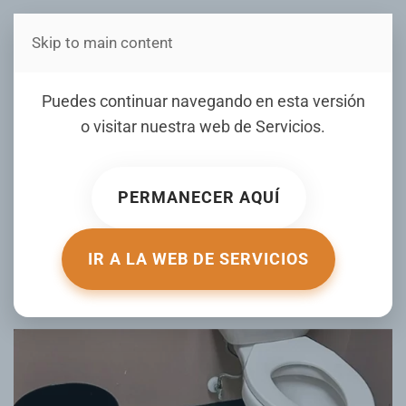
Skip to main content
Estás en Telenord Medios
Puedes continuar navegando en esta versión
o visitar nuestra web de
Servicios
.
FOTOS: Un mapache destroza una
licorería en EE.UU. y se queda
PERMANECER AQUÍ
dormido borracho en el baño
IR A LA WEB DE SERVICIOS
ESCRITO POR ACTUALIDAD.RT.COM EL
03 DICIEMBRE 2025
.
PUBLICADO EN
DE TODO UN POCO
.