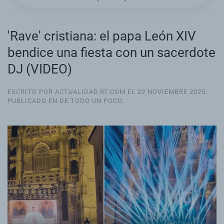
'Rave' cristiana: el papa León XIV
bendice una fiesta con un sacerdote
DJ (VIDEO)
ESCRITO POR ACTUALIDAD.RT.COM EL
22 NOVIEMBRE 2025
.
PUBLICADO EN
DE TODO UN POCO
.