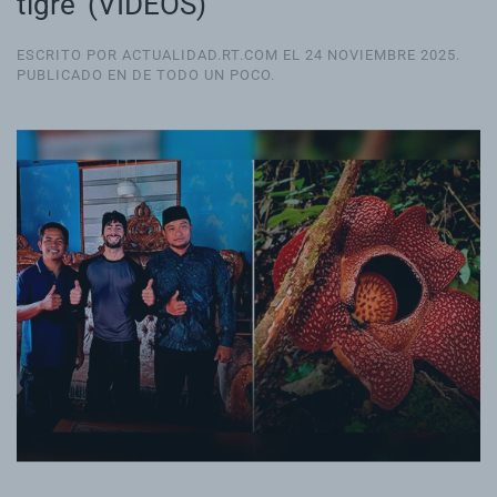
tigre' (VIDEOS)
ESCRITO POR ACTUALIDAD.RT.COM EL
24 NOVIEMBRE 2025
.
PUBLICADO EN
DE TODO UN POCO
.